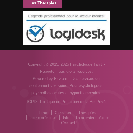
Les Thérapies
Copyright © 2015, 2026
Psychologue Tahiti -
Papeete.
Tous droits réservés.
Powered by
Privium – Des services qui
soutiennent vos soins. Pour psychologues,
psychotherapeutes et hypnotherapeutes.
RGPD - Politique de Protection de la Vie Privée
Home
Consulter
Thérapies
Je me présente
Info
La première séance
Contact !