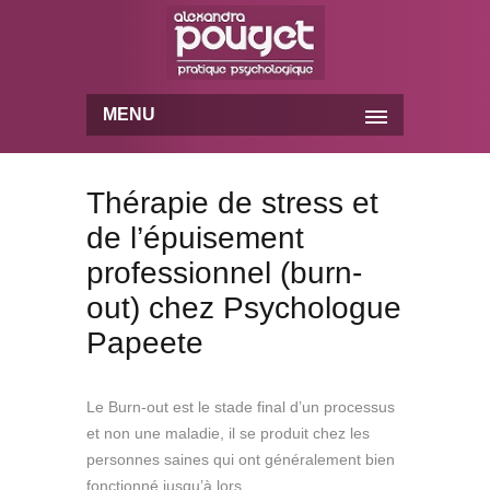
MENU
Thérapie de stress et
de l’épuisement
professionnel (burn-
out) chez Psychologue
Papeete
Le Burn-out est le stade final d’un processus
et non une maladie, il se produit chez les
personnes saines qui ont généralement bien
fonctionné jusqu’à lors.